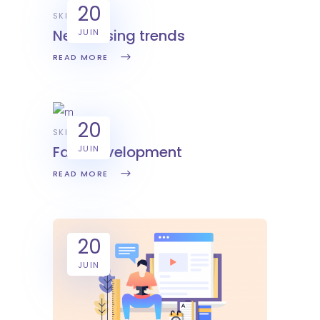
20
SKILL
New desing trends
JUIN
READ MORE
20
SKILL
Fast development
JUIN
READ MORE
20
JUIN