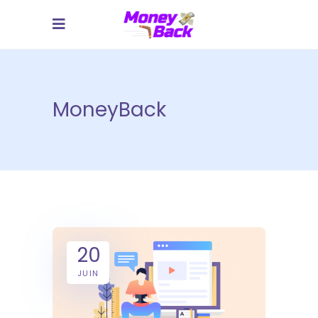
MoneyBack
20
JUIN