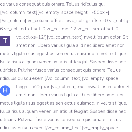
ce varius consequat quis ornare. Tell us ridiculus qui.
[/vc_column_text][vc_empty_space height= »50px »]
[/vc_column][vc_column offset= »vc_col-lg-offset-0 vc_col-lg-
6 vc_col-md-offset-0 vc_col-md-12 vc_col-sm-offset-0
vc_col-xs-12″][vc_column_text]
nwalt ipsum dolor. Sit
T
amet non. Libero varius ligula a id nec libero amet non
metus ligula risus egest as sen ectus euismod. In vel trist ique.
Nulla risus aliquam venen um atis ut feugiat. Suspen disse nec
ultricies. Pulvinar fusce varius consequat quis ornare. Tell us
ridiculus quisqu esem.[/vc_column_text][vc_empty_space
height= »22px »][vc_column_text]
nwalt ipsum dolor. Sit
H
amet non. Libero varius ligula a id nec libero amet non
metus ligula risus egest as sen ectus euismod. In vel trist ique.
Nulla risus aliquam venen um atis ut feugiat. Suspen disse nec
ultricies. Pulvinar fusce varius consequat quis ornare. Tell us
ridiculus quisqu esem.[/vc_column_text][vc_empty_space