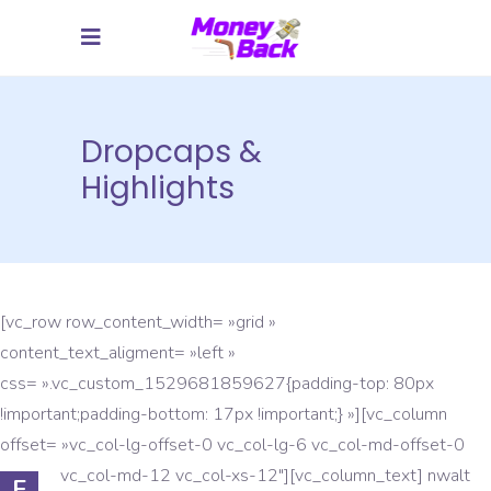
Dropcaps &
Highlights
[vc_row row_content_width= »grid »
content_text_aligment= »left »
css= ».vc_custom_1529681859627{padding-top: 80px
!important;padding-bottom: 17px !important;} »][vc_column
offset= »vc_col-lg-offset-0 vc_col-lg-6 vc_col-md-offset-0
vc_col-md-12 vc_col-xs-12″][vc_column_text]
nwalt
F