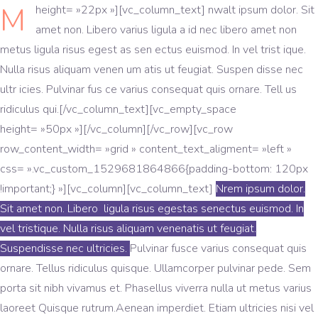
M
height= »22px »][vc_column_text]
nwalt ipsum dolor. Sit
amet non. Libero varius ligula a id nec libero amet non
metus ligula risus egest as sen ectus euismod. In vel trist ique.
Nulla risus aliquam venen um atis ut feugiat. Suspen disse nec
ultr icies. Pulvinar fus ce varius consequat quis ornare. Tell us
ridiculus qui.[/vc_column_text][vc_empty_space
height= »50px »][/vc_column][/vc_row][vc_row
row_content_width= »grid » content_text_aligment= »left »
css= ».vc_custom_1529681864866{padding-bottom: 120px
!important;} »][vc_column][vc_column_text]
Nrem ipsum dolor.
Sit amet non. Libero ligula risus egestas senectus euismod. In
vel tristique. Nulla risus aliquam venenatis ut feugiat.
Suspendisse nec ultricies.
Pulvinar fusce varius consequat quis
ornare. Tellus ridiculus quisque. Ullamcorper pulvinar pede. Sem
porta sit nibh vivamus et. Phasellus viverra nulla ut metus varius
laoreet Quisque rutrum.Aenean imperdiet. Etiam ultricies nisi vel