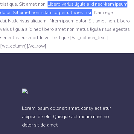
tristique. Sit amet non.
Libero varius ligula a id necNrem ipsum
dolor. Sit amet non. ullamcorper ultricies nisi.
Nam eget
dui. Nulla risus aliquam. Nrem ipsum dolor. Sit amet non. Libero
varius ligula a id nec libero amet non metus ligula risus egestas
senectus euismod. In vel tristique.[/vc_column_text]
[/vc_column][/vc_row]
Lorem ipsum dolor sit amet, consy ect etur
adipisc de elit. Quisque act raqum nunc no
dolor sit de amet.