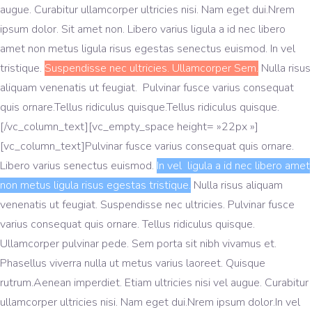
augue. Curabitur ullamcorper ultricies nisi. Nam eget dui.Nrem
ipsum dolor. Sit amet non. Libero varius ligula a id nec libero
amet non metus ligula risus egestas senectus euismod. In vel
tristique.
Suspendisse nec ultricies. Ullamcorper Sem.
Nulla risus
aliquam venenatis ut feugiat. Pulvinar fusce varius consequat
quis ornare.Tellus ridiculus quisque.Tellus ridiculus quisque.
[/vc_column_text][vc_empty_space height= »22px »]
[vc_column_text]Pulvinar fusce varius consequat quis ornare.
Libero varius senectus euismod.
In vel ligula a id nec libero amet
non metus ligula risus egestas tristique.
Nulla risus aliquam
venenatis ut feugiat. Suspendisse nec ultricies. Pulvinar fusce
varius consequat quis ornare. Tellus ridiculus quisque.
Ullamcorper pulvinar pede. Sem porta sit nibh vivamus et.
Phasellus viverra nulla ut metus varius laoreet. Quisque
rutrum.Aenean imperdiet. Etiam ultricies nisi vel augue. Curabitur
ullamcorper ultricies nisi. Nam eget dui.Nrem ipsum dolor.In vel